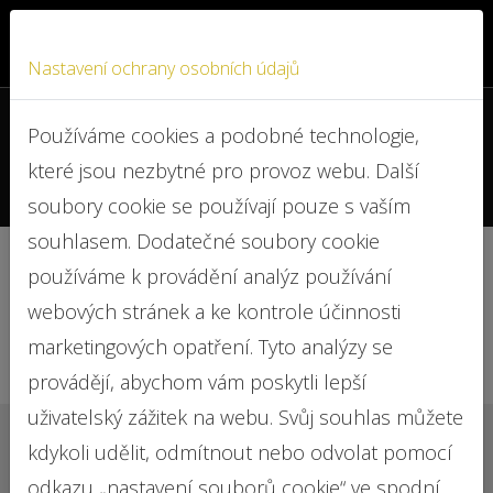
Nastavení ochrany osobních údajů
+420 722 919 587
Používáme cookies a podobné technologie,
které jsou nezbytné pro provoz webu. Další
info@advokat-cejkova.cz
soubory cookie se používají pouze s vaším
souhlasem. Dodatečné soubory cookie
používáme k provádění analýz používání
Řešíme
webových stránek a ke kontrole účinnosti
marketingových opatření. Tyto analýzy se
provádějí, abychom vám poskytli lepší
uživatelský zážitek na webu. Svůj souhlas můžete
kdykoli udělit, odmítnout nebo odvolat pomocí
odkazu „nastavení souborů cookie“ ve spodní