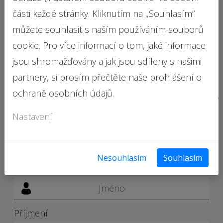
části každé stránky. Kliknutím na „Souhlasím“
Ptejte se!
můžete souhlasit s naším používáním souborů
cookie. Pro více informací o tom, jaké informace
jsou shromažďovány a jak jsou sdíleny s našimi
partnery, si prosím přečtěte naše prohlášení o
ochraně osobních údajů.
Cokoliv Vás zajímá, nebo máte dotaz, neváhejte se
na nás obrátit!
Nastavení
Nesouhlasím
Souhlasím
Jméno
Příjmení