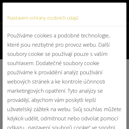
Nastavení ochrany osobních údajů
+420 722 919 587
Používáme cookies a podobné technologie,
které jsou nezbytné pro provoz webu. Další
info@advokat-cejkova.cz
soubory cookie se používají pouze s vaším
souhlasem. Dodatečné soubory cookie
používáme k provádění analýz používání
Odebrání řidičáku za body
webových stránek a ke kontrole účinnosti
marketingových opatření. Tyto analýzy se
provádějí, abychom vám poskytli lepší
uživatelský zážitek na webu. Svůj souhlas můžete
Hrozí Vám vybodovaný řidičák? Co se stane po
kdykoli udělit, odmítnout nebo odvolat pomocí
dosažení 12 bodů? Musím odevzdat řidičský
odkazu „nastavení souborů cookie“ ve spodní
průkaz?