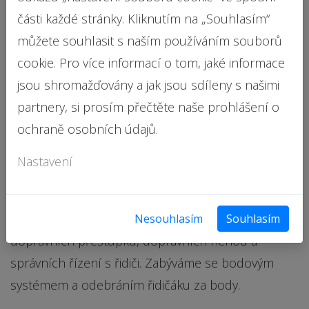
části každé stránky. Kliknutím na „Souhlasím“
Pokud podáte ve lhůtě 5 pracovních dnů od
můžete souhlasit s naším používáním souborů
doručení Oznámení o dosažení 12 bodů
cookie. Pro více informací o tom, jaké informace
příslušnému správnímu orgánu námitky, řidičák
jsou shromažďovány a jak jsou sdíleny s našimi
k výzvě správního orgánu odevzdávat nemusíte.
partnery, si prosím přečtěte naše prohlášení o
V následném řízení o námitkách a případných
ochraně osobních údajů.
přezkumných řízeních ohledně údajně
Nastavení
spáchaných přestupků, se rozhodne o dalším
osudu Vašeho řidičského oprávnění.
Máme dlouholeté zkušenosti s právem v oblasti
Nesouhlasím
Souhlasím
dopravních přestupků, dopravních nehod a
správních řízení s řidiči. Zabýváme se bodovým
systémem a odebráním řidičáku za body.