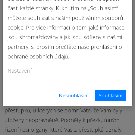
části každé stránky. Kliknutím na „Souhlasím“
řidičského průkazu přerušuje. Za této situace
můžete souhlasit s naším používáním souborů
můžete nadále řídit motorová vozidla, i když máte
cookie. Pro více informací o tom, jaké informace
vybodovaný řidičák. Přerušení lhůty pro odevzdání
jsou shromažďovány a jak jsou sdíleny s našimi
řidičáku nastává ode dne podání námitek do dne
partnery, si prosím přečtěte naše prohlášení o
právní moci rozhodnutí správního orgánu,
ochraně osobních údajů.
případně odvolacího správního orgánu.
Nastavení
V rámci námitkového řízení Vám mohou být
navráceny nezákonně připsané body v bodovém
hodnocení řidiče. Nadto většinou zpracováváme i
Nesouhlasím
Souhlasím
podněty k přezkumným řízením ohledně
přestupků, u kterých se domníváte, že Vám byly
uloženy neoprávněně. Podněty k přezkumným
řízení řeší orgány, které Vás z přestupků uznaly