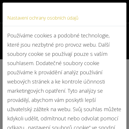
Nastavení ochrany osobních údajů
+420 722 919 587
Používáme cookies a podobné technologie,
které jsou nezbytné pro provoz webu. Další
info@advokat-cejkova.cz
soubory cookie se používají pouze s vaším
souhlasem. Dodatečné soubory cookie
používáme k provádění analýz používání
Jak dostat zpět řidičák?
webových stránek a ke kontrole účinnosti
marketingových opatření. Tyto analýzy se
provádějí, abychom vám poskytli lepší
uživatelský zážitek na webu. Svůj souhlas můžete
Řádným a včasným podáním písemných námitek
kdykoli udělit, odmítnout nebo odvolat pomocí
proti provedenému záznamu v bodovém
odkazu „nastavení souborů cookie“ ve spodní
hodnocení řidiče se běh lhůty pro odevzdání